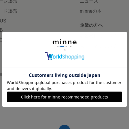
ージ販売
ニュース
ード販売
minneの本
LUS
企業の方へ
AB
広告出稿について
企画・イベント
大口注文について
用
プライバシーポリシー
会社概要
採用情報
メディアキット
©GMO Pepabo, Inc. All rights reserved.