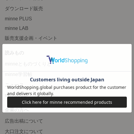
ダウンロード販売
minne PLUS
minne LAB
販売支援企画・イベント
読みもの
minneとものづくりと
minne学習帖
ニュース
minneの本
企業の方へ
広告出稿について
大口注文について