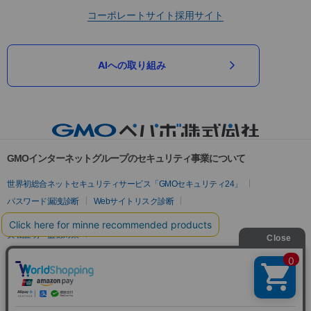
コーポレートサイト
採用サイト
AIへの取り組み
GMOインターネットグループのセキュリティ事業について
世界初総合ネットセキュリティサービス「GMOセキュリティ24」
パスワード漏洩診断
Webサイトリスク診断
セキュリティ相談AIチャットボット
実在証明・盗聴対策
サイバー攻撃対策（GMOサイバーセキュリティ byイエラエ）
サイバー攻撃対策（GMO Flatt Security）
なりすまし対策
セキュリティ事業の軌跡