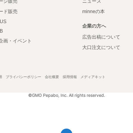
ージ販売
ニュース
ード販売
minneの本
LUS
企業の方へ
AB
広告出稿について
企画・イベント
大口注文について
用
プライバシーポリシー
会社概要
採用情報
メディアキット
©GMO Pepabo, Inc. All rights reserved.