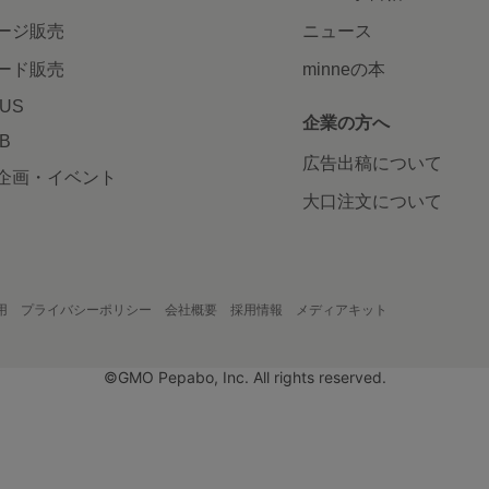
ージ販売
ニュース
ード販売
minneの本
LUS
企業の方へ
AB
広告出稿について
企画・イベント
大口注文について
用
プライバシーポリシー
会社概要
採用情報
メディアキット
©GMO Pepabo, Inc. All rights reserved.