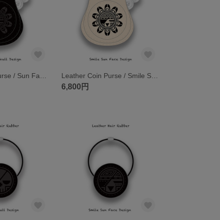
Leather Coin Purse / Sun Face Skull Design 004
Leather Coin Purse / Smile Sun Face Design 002
6,800円