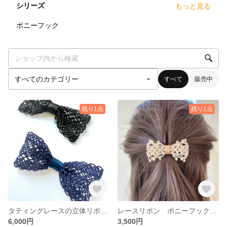
シリーズ
もっと見る
5
点
ポニーフック
すべて
販売中
残り1点
残り1点
タティングレースの立体リボンブローチ― 黒 / ネイビー｜フォーマル・バッグ装飾にも
レースリボン ポニーフック col.アイボリー
6,000円
3,500円