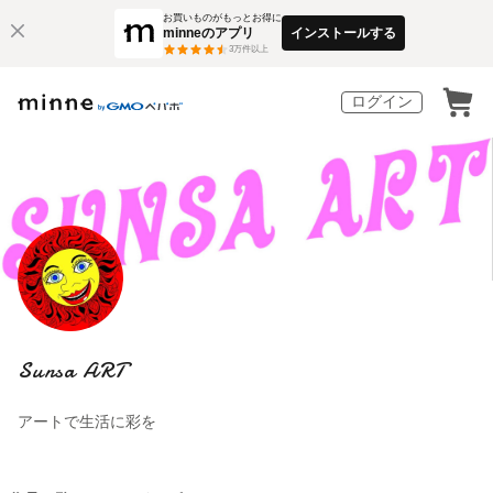
お買いものがもっとお得に
minneのアプリ
インストールする
3
万件以上
ログイン
Sunsa ART
アートで生活に彩を