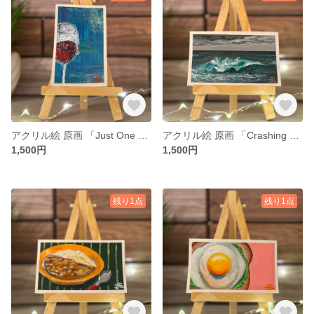
アクリル絵 原画 「Just One Glass?」 小さい絵 静物 額付き
アクリル絵 原画 「Crashing Wave」 小さい絵 風景 額付き
1,500円
1,500円
残り1点
残り1点