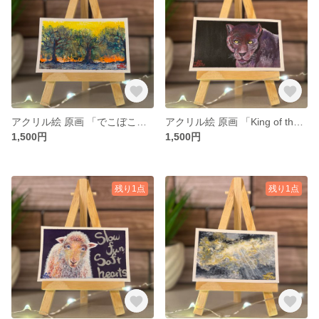
アクリル絵 原画 「でこぼこ森」 小さい絵 風景 額付き
アクリル絵 原画 「King of the Silence」 小さい絵 動物 額付き
1,500円
1,500円
残り1点
残り1点