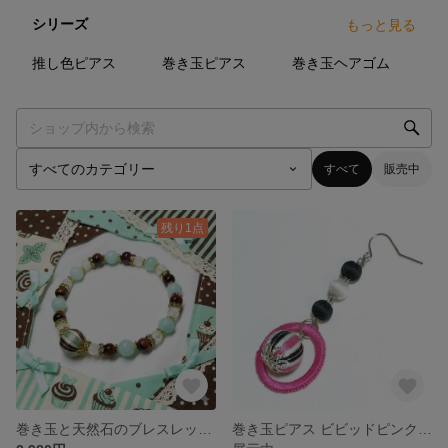
シリーズ
もっと見る
1
点
1
点
2
点
推し色ピアス
巻き玉ピアス
巻き玉ヘアゴム
すべて
販売中
残り1点
巻き玉と天然石のブレスレット 目標達成 お守り チョコミント アマゾナイト レッドタイガーアイ クラック水晶 レディース
巻き玉ピアス ビビッドピンク＆黒 大ぶり かわいい フープ リング レディース 金属アレルギー対応