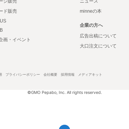
ージ販売
ニュース
ード販売
minneの本
LUS
企業の方へ
AB
広告出稿について
企画・イベント
大口注文について
用
プライバシーポリシー
会社概要
採用情報
メディアキット
©GMO Pepabo, Inc. All rights reserved.