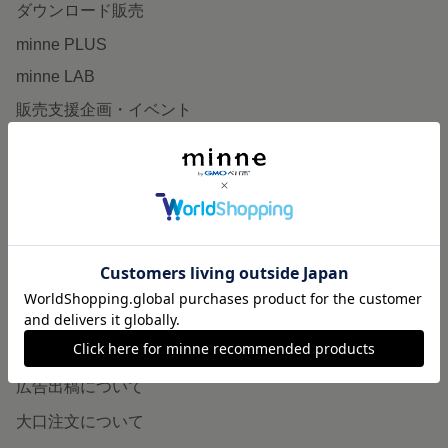
ダウンロード販売
minne PLUS
minne LAB
販売支援企画・イベント
読みもの
minneとものづくりと
minne学習帖
ニュース
minneの本
企業の方へ
広告出稿について
大口注文について