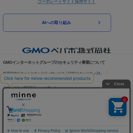
コーポレートサイト
採用サイト
AIへの取り組み
GMOインターネットグループのセキュリティ事業について
世界初総合ネットセキュリティサービス「GMOセキュリティ24」
パスワード漏洩診断
Webサイトリスク診断
セキュリティ相談AIチャットボット
実在証明・盗聴対策
サイバー攻撃対策（GMOサイバーセキュリティ byイエラエ）
サイバー攻撃対策（GMO Flatt Security）
なりすまし対策
セキュリティ事業の軌跡