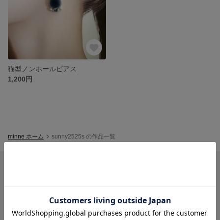
猫型ノンホールピアス
1,200円
minne ホーム
sunny2525s の作品一覧
minneを知る
minneについて
minneで買いたい