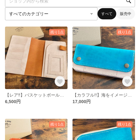
すべて
販売中
残り1点
残り1点
【レア‼︎】バスケットボール革の手帳カバー
【カラフル!!】海をイメージしたトラッカーウォレット
6,500円
17,000円
残り1点
残り1点