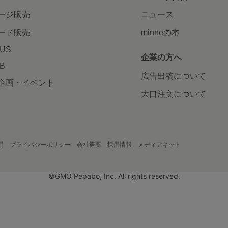
ージ販売
ニュース
ード販売
minneの本
LUS
企業の方へ
AB
広告出稿について
企画・イベント
大口注文について
用
プライバシーポリシー
会社概要
採用情報
メディアキット
©GMO Pepabo, Inc. All rights reserved.