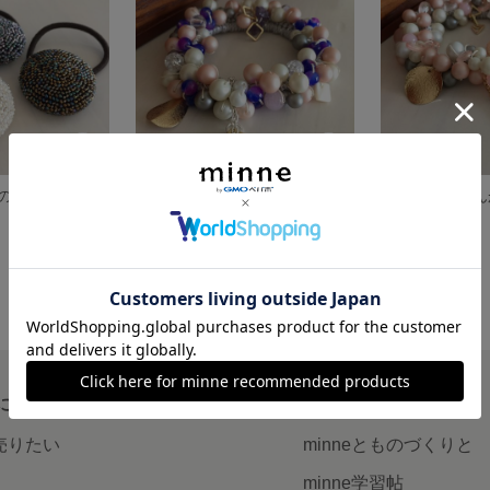
ぎっしりビーズの煌めきヘアゴム
送料込！□しかくモチーフ＆色んなビーズのシュシュ□
展示中
展示中
について
読みもの
で売りたい
minneとものづくりと
minne学習帖