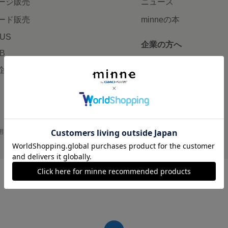
ージ販売
ニュース
ード販売
minneの本
LUS
企業の方へ
AB
広告出稿について
企画・イベント
大口注文について
用
プライバシーポリシー
会社概要
採用情報
メディアキット
©GMO Pepabo, Inc. All rights reserved.