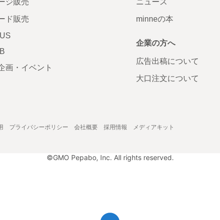
ージ販売
ニュース
ード販売
minneの本
LUS
企業の方へ
AB
広告出稿について
企画・イベント
大口注文について
用
プライバシーポリシー
会社概要
採用情報
メディアキット
©GMO Pepabo, Inc. All rights reserved.