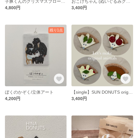
子豚くんのクリスマスブローチ(ﾌﾟﾚｾﾞﾝﾄ)
おこげちゃん (ぬいぐるみクッション)
4,800円
3,400円
残り1点
ぼくのかぞく/立体アート
【single】SUN DONUTS original pizza(数量限定おまけ付き)
4,200円
3,400円