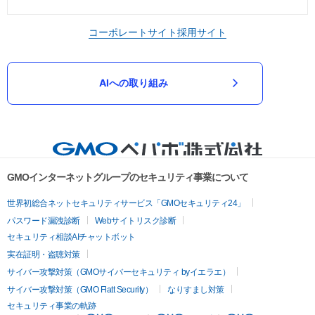
コーポレートサイト
採用サイト
AIへの取り組み
GMOインターネットグループのセキュリティ事業について
世界初総合ネットセキュリティサービス「GMOセキュリティ24」
パスワード漏洩診断
Webサイトリスク診断
セキュリティ相談AIチャットボット
実在証明・盗聴対策
サイバー攻撃対策（GMOサイバーセキュリティ byイエラエ）
サイバー攻撃対策（GMO Flatt Security）
なりすまし対策
セキュリティ事業の軌跡