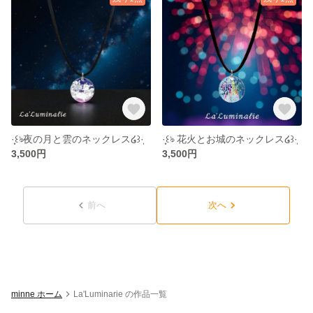
·̩͙꒰ঌ夜の月と雲のネックレス໒꒱·̩͙
·̩͙꒰ঌ 花火とお城のネックレス໒꒱·̩͙
3,500円
3,500円
前へ
次へ
minne ホーム
La'Luminarie の作品一覧