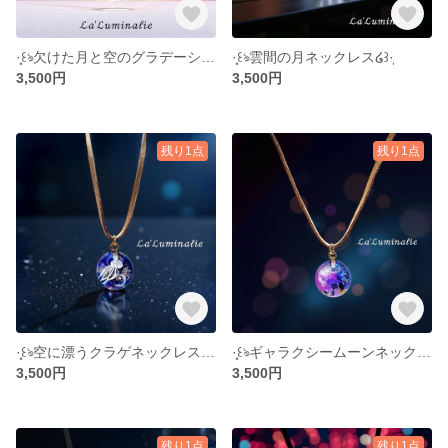
·̩͙꒰ঌ欠けた月と空のグラデーションネックレス໒꒱·̩͙
·̩͙꒰ঌ雲間の月ネックレス໒꒱·̩͙
3,500円
3,500円
残り1点
残り1点
·̩͙꒰ঌ空に漂うクラゲネックレス໒꒱·̩͙
·̩͙꒰ঌギャラクシームーンネックレス໒꒱·̩͙
3,500円
3,500円
残り1点
残り1点