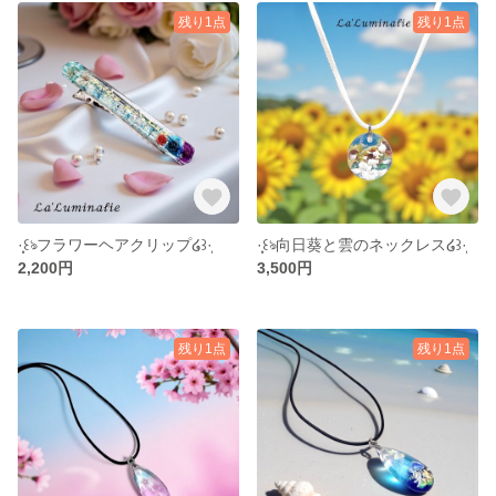
残り1点
残り1点
·̩͙꒰ঌフラワーヘアクリップ໒꒱·̩͙
·̩͙꒰ঌ向日葵と雲のネックレス໒꒱·̩͙
2,200円
3,500円
残り1点
残り1点