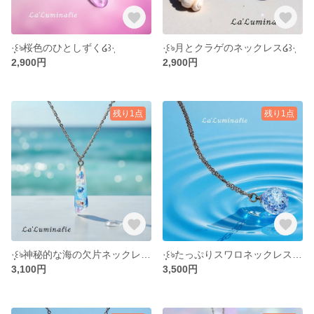
·̩͙꒰ঌ桜色のひとしずく໒꒱·̩͙
·̩͙꒰ঌ月とクラゲのネックレス໒꒱·̩͙
2,900円
2,900円
残り1点
残り1点
·̩͙꒰ঌ神秘的な海の欠片ネックレス໒꒱·̩͙
·̩͙꒰ঌたっぷりスワロネックレス໒꒱·̩͙
3,100円
3,500円