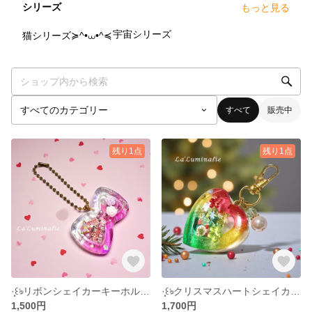
シリーズ
もっと見る
7
点
6
点
宇宙シリーズ
猫シリーズ≽^•⩊•^≼
すべて
販売中
残り1点
残り1点
·̩͙꒰ঌリボンシェイカーキーホルダー໒꒱·̩͙
·̩͙꒰ঌクリスマスハートシェイカー໒꒱·̩͙
1,500円
1,700円