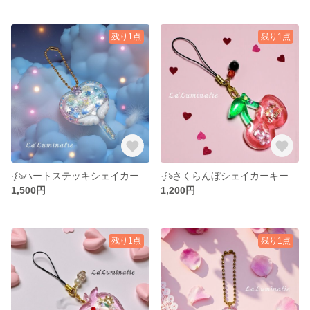
残り1点
残り1点
·̩͙꒰ঌハートステッキシェイカー໒꒱·̩͙
·̩͙꒰ঌさくらんぼシェイカーキーホルダー໒꒱·̩͙
1,500円
1,200円
残り1点
残り1点