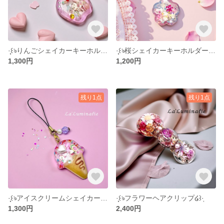
·̩͙꒰ঌりんごシェイカーキーホルダー໒꒱·̩͙
·̩͙꒰ঌ桜シェイカーキーホルダー໒꒱·̩͙
1,300円
1,200円
残り1点
残り1点
·̩͙꒰ঌアイスクリームシェイカー໒꒱·̩͙
·̩͙꒰ঌフラワーヘアクリップ໒꒱·̩͙
1,300円
2,400円