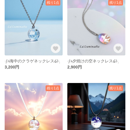
残り1点
残り1点
·̩͙꒰ঌ海中のクラゲネックレス໒꒱·̩͙
·̩͙꒰ঌ夕焼けの空ネックレス໒꒱·̩͙
3,200円
2,900円
残り1点
残り1点