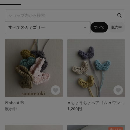
すべて
販売中
🧸about 🧸
⚫︎ちょうちょヘアゴム ⚫︎ワンカラー
展示中
1,200円
残り1点