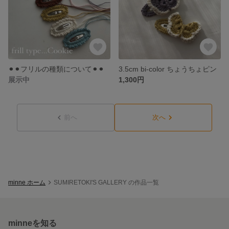
⚫︎⚫︎フリルの種類について⚫︎⚫︎
3.5cm bi-color ちょうちょピン
展示中
1,300円
前へ
次へ
minne ホーム
SUMIRETOKI'S GALLERY の作品一覧
minneを知る