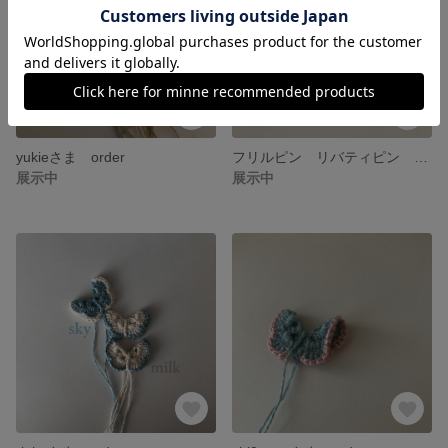
yukieさま order
フリルピン リバティピン おまかせset
展示中
展示中