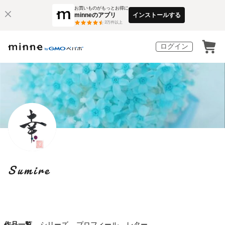
お買いものがもっとお得に
minneのアプリ
インストールする
3
万件以上
ログイン
Sumire
作品一覧
シリーズ
プロフィール
レター