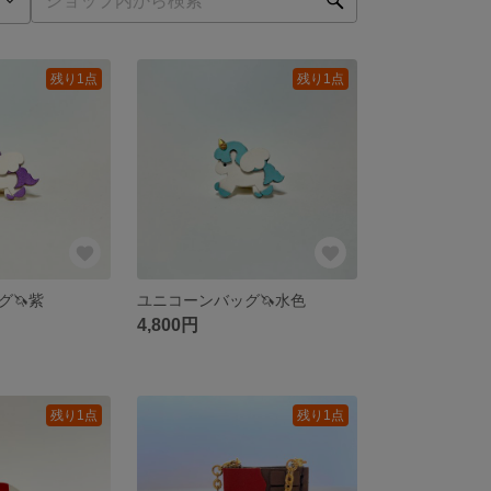
残り1点
残り1点
グ🦄紫
ユニコーンバッグ🦄水色
4,800円
残り1点
残り1点