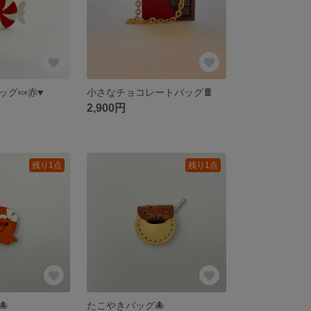
グ🍬赤♥️
小さなチョコレートバッグ🍫
2,900円
残り1点
残り1点

たこやきバッグ🐙