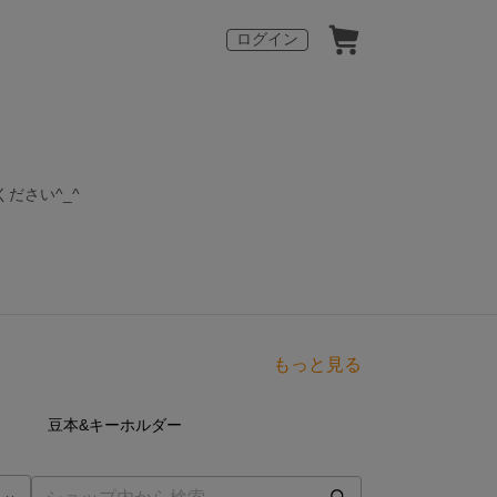
ログイン
ださい^_^
もっと見る
点
26
点
豆本&キーホルダー