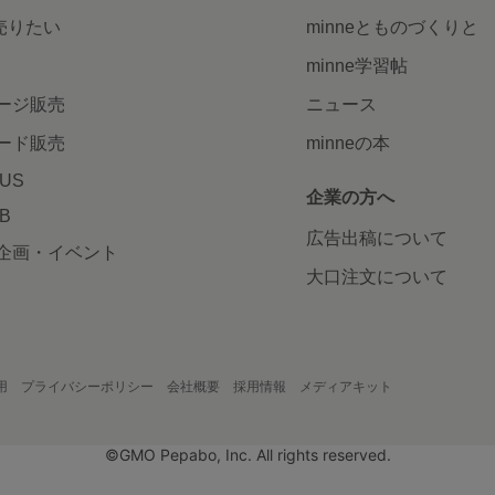
で売りたい
minneとものづくりと
minne学習帖
ージ販売
ニュース
ード販売
minneの本
LUS
企業の方へ
AB
広告出稿について
企画・イベント
大口注文について
用
プライバシーポリシー
会社概要
採用情報
メディアキット
©GMO Pepabo, Inc. All rights reserved.