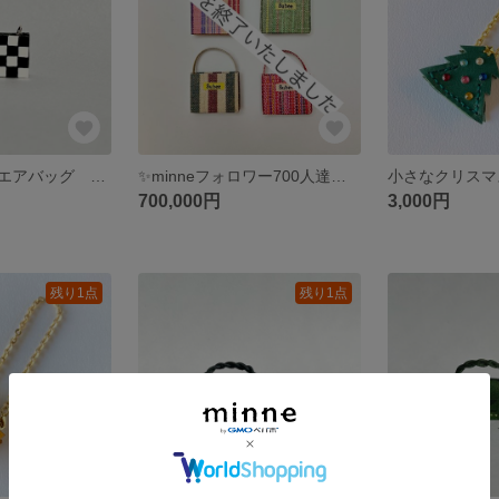
ミニチュアスクエアバッグ モノトーン
✨minneフォロワー700人達成記念ノベルティ✨
700,000円
3,000円
残り1点
残り1点