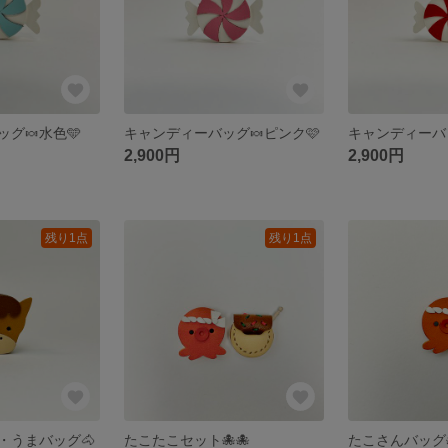
グ🍬水色🩵
キャンディーバッグ🍬ピンク🩷
キャンディーバッ
2,900円
2,900円
残り1点
残り1点
・うまバッグ🐴
たこたこセット🐙🐙
たこさんバッグ