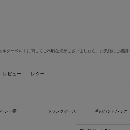
 ショルダーベルトに関してご不明な点がございましたら、お気軽にご相談く
レビュー
レター
22
点
8
点
37
ベレー帽
トランクケース
革のハンドバッグ