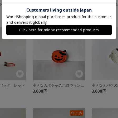
BOXバッグ🎁
豆本とおでかけバッグ ブラック
3,700円
3,700円
残り1点
残り1点
バッグ レッド
小さなカボチャのハロウィンバッグ🎃
3,000円
3,000円
残り1点