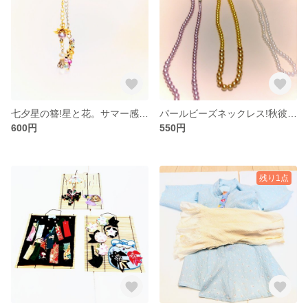
七夕星の簪!星と花。サマー感謝セール!
パールビーズネックレス!秋彼岸セール!
600円
550円
残り1点