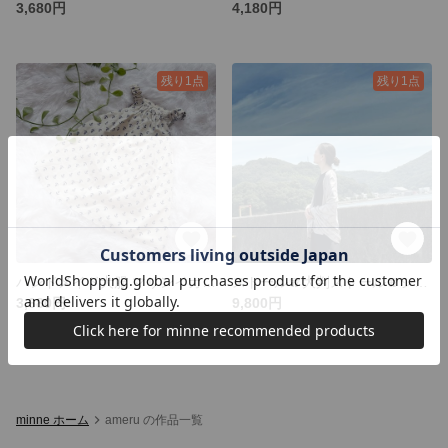
3,680円
4,180円
残り1点
残り1点
ハンドメイド犬服 マリンイカリ柄 タンクトップ ナチュラル コットン
ストール🧣大判ストール🧣シフォンストール🧣グレー🧣ハンドメイド
3,680円
9,800円
minne ホーム
ameru の作品一覧