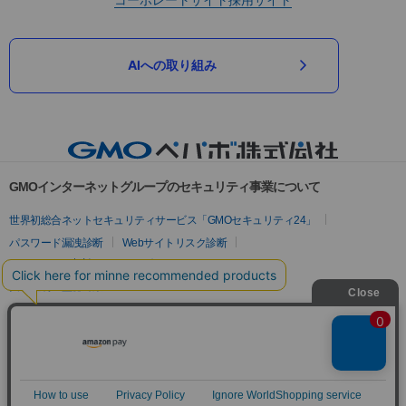
AIへの取り組み
GMOインターネットグループのセキュリティ事業について
世界初総合ネットセキュリティサービス「GMOセキュリティ24」
パスワード漏洩診断
Webサイトリスク診断
セキュリティ相談AIチャットボット
実在証明・盗聴対策
サイバー攻撃対策（GMOサイバーセキュリティ byイエラエ）
サイバー攻撃対策（GMO Flatt Security）
なりすまし対策
セキュリティ事業の軌跡