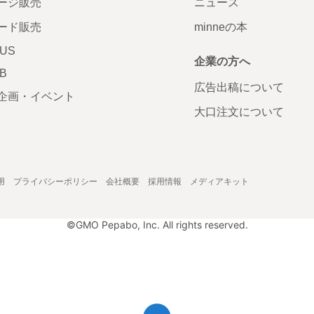
ージ販売
ニュース
ード販売
minneの本
LUS
企業の方へ
AB
広告出稿について
企画・イベント
大口注文について
用
プライバシーポリシー
会社概要
採用情報
メディアキット
©GMO Pepabo, Inc. All rights reserved.