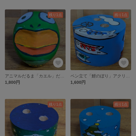
残り1点
残り1点
アニマルだるま「カエル」だるまに着彩
ペン立て「鯉のぼり」アクリル絵の具
1,800円
1,600円
残り1点
残り1点