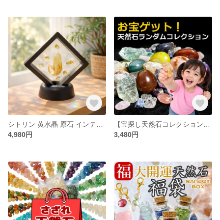
シトリン 黄水晶 原石 インテリア ギフト｜宙に浮かぶように飾れる天然石オブジェ
【宝探し天然石コレクション】 子供 天然石 パワーストーン 原石 ランダム 200g クリスタル 瑪瑙 フローライト 宝探し コレクション お宝 DIY素材
4,980円
3,480円