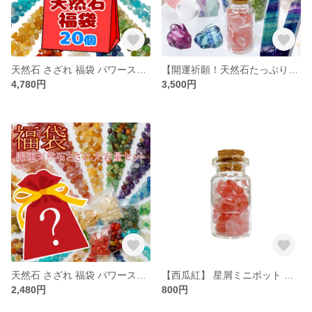
天然石 さざれ 福袋 パワーストーン 大容量20パック 詰め合わせセット アメジスト 水晶 原石 さざれ石 コレクション ハッピーバック
【開運祈願！天然石たっぷりセットの福袋】 天然石 パワーストーン 福袋 11点入 ハッピーバッグ 開運 祈願 さざれ 金運 恋愛 運気上昇 ギフト プレゼント 贈り物 DIY
4,780円
3,500円
天然石 さざれ 福袋 パワーストーン 10パック 詰め合わせセット アメジスト 水晶 原石 さざれ石 コレクション ハッピーバック
【西瓜紅】 星屑ミニポット 【完全 純粋 繁栄 神秘】 天然石
2,480円
800円