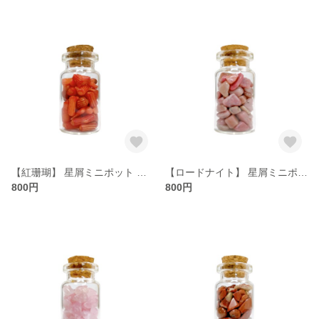
【紅珊瑚】 星屑ミニポット 【幸福 長寿】 天然石
【ロードナイト】 星屑ミニポット 【秘めた情熱 愛情の具現化】 天然石
800円
800円