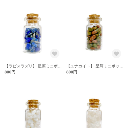
【ラピスラズリ】 星屑ミニポット 【真実 崇高 幸運 成功 健康】 天然石
【ユナカイト】 星屑ミニポット 【癒やし 将来への希望 恐怖心の解除】 天然石
800円
800円