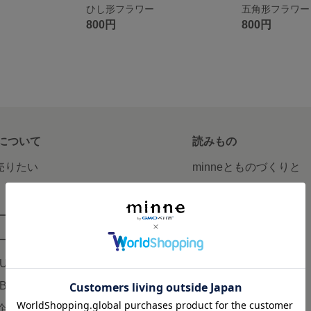
ひし形フラワー
五角形フラワー
800円
800円
について
読みもの
で売りたい
minneとものづくりと
minne学習帖
ージ販売
ニュース
ード販売
minneの本
LUS
企業の方へ
AB
広告出稿について
企画・イベント