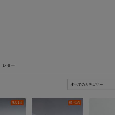
レター
残り1点
残り1点