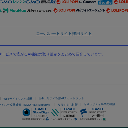
コーポレートサイト
採用サイト
ービスで広がるAI機能の取り組みをまとめて紹介しています。
セキュリティ相談AIチャットボット
Webサイトリスク診断
セキュリティ事業の軌跡
サイバー攻撃対策（GMO Flatt Security）
なりすまし対策