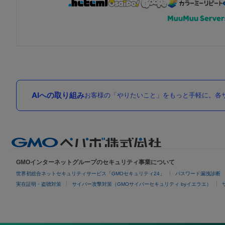
AIへの取り組み
お客様の「やりたいこと」をもっと手軽に。各サ
GMOインターネットグループのセキュリティ事業について
世界初総合ネットセキュリティサービス「GMOセキュリティ24」
パスワード漏洩診断
実在証明・盗聴対策
サイバー攻撃対策（GMOサイバーセキュリティ byイエラエ）