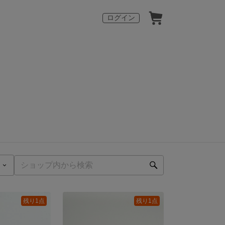
ログイン
残り1点
残り1点