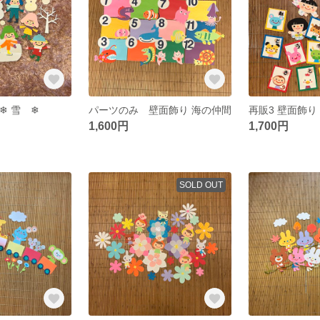
︎ 雪 ❄︎
パーツのみ 壁面飾り 海の仲間
再販3 壁面飾り
1,600円
1,700円
SOLD OUT