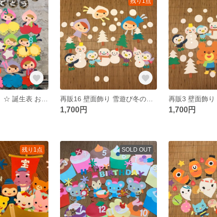
残り1点
再販18 壁面飾り ☆ 誕生表 お花 ☆
再販16 壁面飾り 雪遊び冬の妖精
再販3 壁面飾り
1,700円
1,700円
残り1点
SOLD OUT