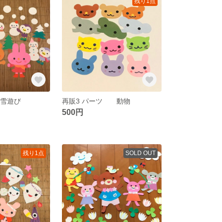
残り1点
 雪遊び
再販3 パーツ 動物
500円
残り1点
SOLD OUT