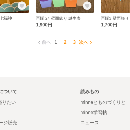
 七福神
再販 24 壁面飾り 誕生表
再販3 壁面飾り
1,900円
1,700円
前へ
1
2
3
次へ
覧
について
読みもの
で売りたい
minneとものづくりと
minne学習帖
ージ販売
ニュース