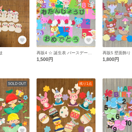
ま
再販4 ☆ 誕生表 バースデーケーキ☆
再販5 壁面飾り 秋
1,500円
1,800円
SOLD OUT
残り1点