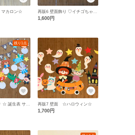
表 マカロン☆
再販6 壁面飾り ♡イチゴちゃん♡
1,600円
残り1点
再販14 壁面飾り ☆ 誕生表 サーカス☆
再販7 壁面 ☆ハロウィン☆
1,700円