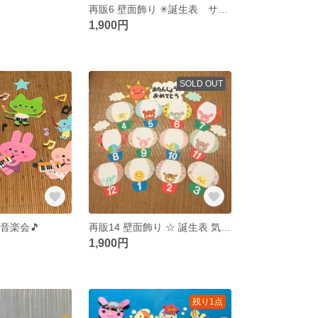
り
再販6 壁面飾り ✳︎誕生表 サファリパーク✳︎
1,900円
SOLD OUT
 音楽会🎵
再販14 壁面飾り ☆ 誕生表 気球 ☆
1,900円
残り1点