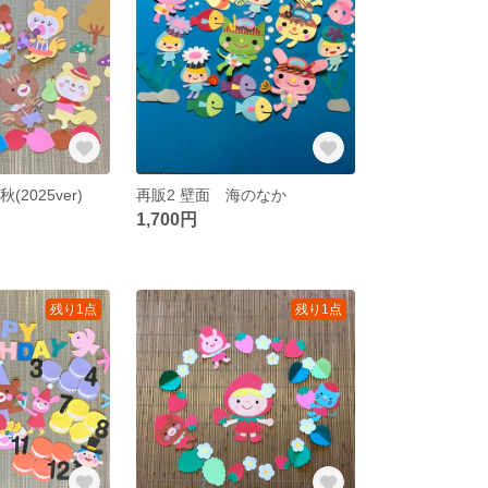
(2025ver)
再販2 壁面 海のなか
1,700円
残り1点
残り1点