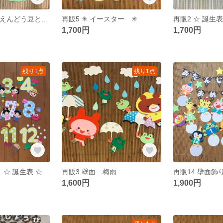
再販4 壁面飾り えんどう豆と妖精さん
再販5 ✳︎ イースター ✳︎
再販2 ☆ 誕生
1,700円
1,700円
残り1点
残り1点
 ☆ 誕生表 ☆
再販3 壁面 梅雨
1,600円
1,900円