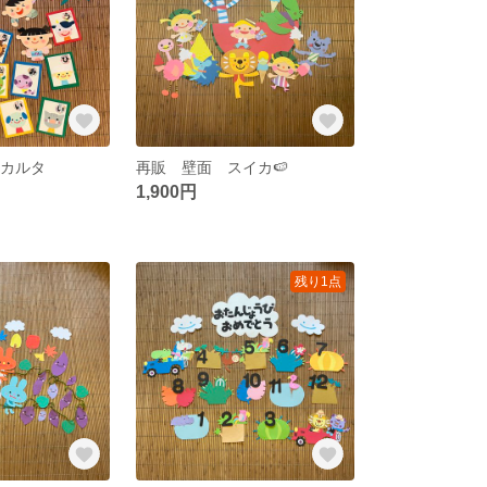
 カルタ
再販 壁面 スイカ🍉
1,900円
残り1点