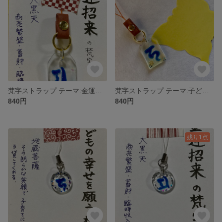
梵字ストラップ テーマ:金運招来 (中)
梵字ストラップ テーマ:子どもの幸せ護り (中)
840円
840円
残り1点