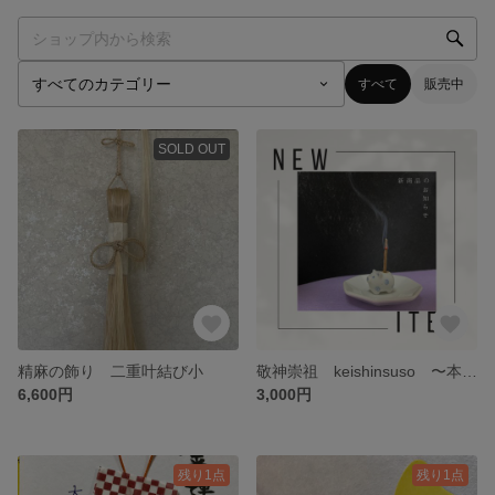
すべて
販売中
SOLD OUT
精麻の飾り 二重叶結び小
敬神崇祖 keishinsuso 〜本来の自分と繋がるお香〜
6,600円
3,000円
残り1点
残り1点