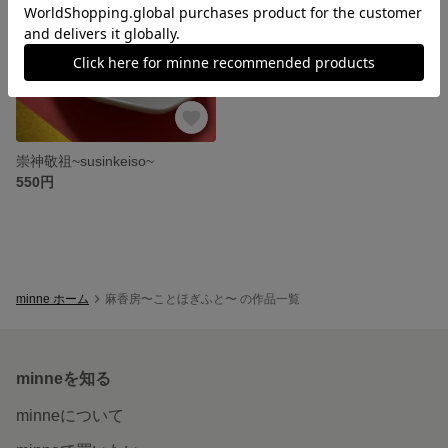
崇神敬祖~susinkeiso~
550円
minne ホーム
麻香房〜ことほぎふと〜 の作品一覧
minneを知る
minneについて