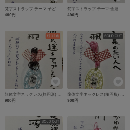
梵字ストラップ テーマ:子どもの幸せ護り (小・丸)
梵字ストラップ テーマ:金運招来 (丸・小)
490円
490円
残り1点
SOLD OUT
龍体文字ネックレス(楕円形) テーマ:勝負運
龍体文字ネックレス(楕円形) テーマ:集客
900円
900円
SOLD OUT