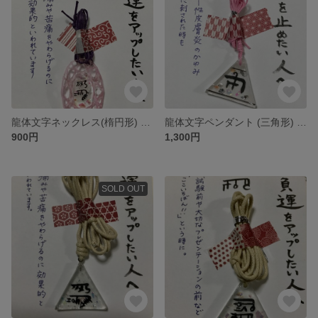
龍体文字ネックレス(楕円形) テーマ:健康
龍体文字ペンダント (三角形) テーマ:かゆみ
900円
1,300円
SOLD OUT