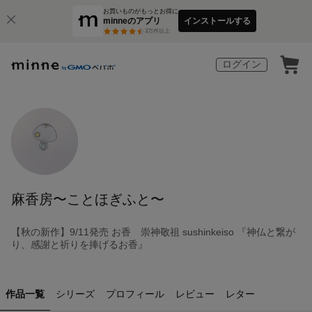
お買いものがもっとお得に
minneのアプリ
インストールする
3
万件以上
ログイン
麻香房〜ことほぎふと〜
【秋の新作】9/11発売 お香 崇神敬祖 sushinkeiso 『神仏と繋が
り、感謝と祈りを捧げるお香』
作品一覧
シリーズ
プロフィール
レビュー
レター