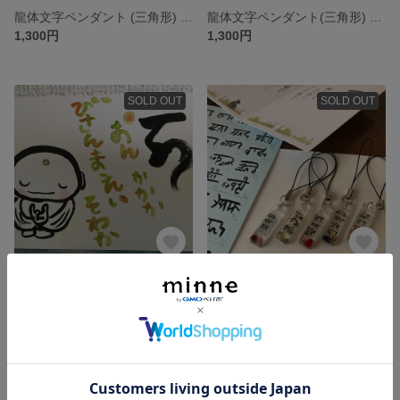
龍体文字ペンダント (三角形) テーマ:健康
龍体文字ペンダント(三角形) テーマ:勝負運
1,300円
1,300円
SOLD OUT
SOLD OUT
お地蔵様ポストカード 1枚 150円
お名前オルゴナイトストラップ(長方形・極小)〜龍体文字〜
300円
500円