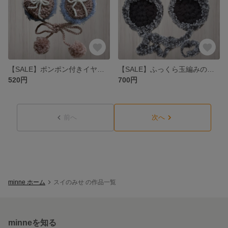
【SALE】ポンポン付きイヤーマフ 編み物 ハンドメイド 秋 冬 耳あて
【SALE】ふっくら玉編みのイヤーマフ 冬 編み物 耳あて 黒 ファー ブラック
520円
700円
前へ
次へ
minne ホーム
スイのみせ の作品一覧
minneを知る