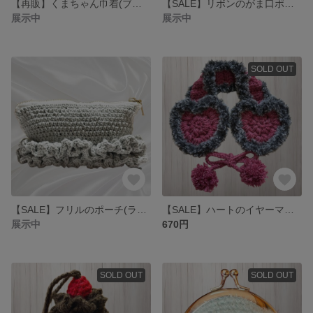
【再販】くまちゃん巾着(ブルー) 編み物 ポーチ 小物入れ かわいい
【SALE】リボンのがま口ポーチ 編み物 小物入れ コインケース 小銭入れ
展示中
展示中
SOLD OUT
【SALE】フリルのポーチ(ライドグレー) 編み物 小物入れ ファスナーポーチ
【SALE】ハートのイヤーマフ 編み物 耳あて 冬 ファー ラズベリーレッド
展示中
670円
SOLD OUT
SOLD OUT