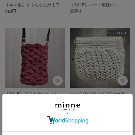
【再々販】くまちゃんがま口 編み物 コインケース 小物入れ ポーチ 小銭入れ
【SALE】ハート模様のミニ巾着 ラメ 大人可愛い 編み物 ハンドメイド
710円
展示中
SOLD OUT
【SALE】スマホポシェット 編み物 模様編み ショルダー ポーチ レッド
ぷっくり可愛いバネ口ポーチ 編み物 小物入れ お菓子入れ
展示中
590円
SOLD OUT