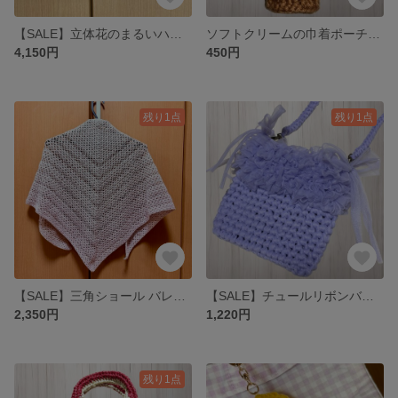
【SALE】立体花のまるいハンドバッグ 編み物 紙 ペーパー 薔薇
ソフトクリームの巾着ポーチ(ストロベリー) 編み物 小物入れ
4,150円
450円
残り1点
残り1点
【SALE】三角ショール バレエショール 編み物 ピンクベージュ 春夏
【SALE】チュールリボンバッグ 編み物 ポシェット フリル パープル 春夏
2,350円
1,220円
残り1点