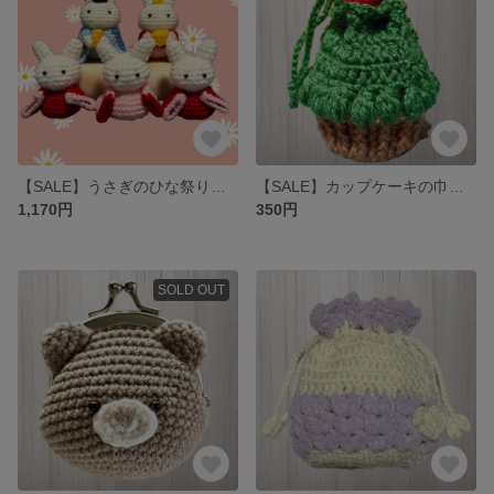
【SALE】うさぎのひな祭りあみぐるみセット 編み物 お雛様 お内裏様 三人官女 雛人形
【SALE】カップケーキの巾着ポーチ(濃い抹茶) 編み物
1,170円
350円
SOLD OUT