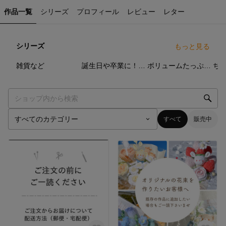
作品一覧
シリーズ
プロフィール
レビュー
レター
シリーズ
もっと見る
33
点
7
点
23
点
雑貨など
誕生日や卒業に！シーンに合わせた編み物ブーケ
ボリュームたっぷり！大きな編み物ブーケ
すべて
販売中