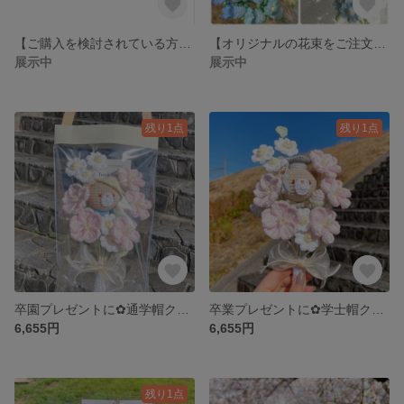
【ご購入を検討されている方へ】受注制作期間・配送について
【オリジナルの花束をご注文のお客様･既存の花束に追加したいお客様へ】
展示中
展示中
残り1点
残り1点
卒園プレゼントに✿通学帽クマさんと桜のニットブーケ
卒業プレゼントに✿学士帽クマさんと桜のニットブーケ
6,655円
6,655円
残り1点