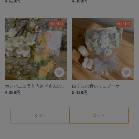
4,620円
4,389円
残り1点
残り1点
カンパニュラとうさぎさんのミニブーケ
白くまの青いミニブーケ
4,389円
5,428円
前へ
次へ