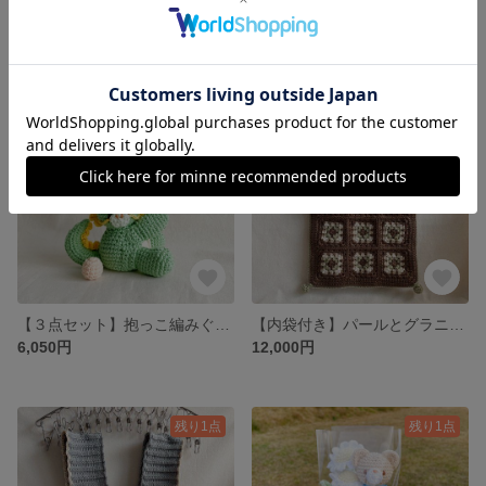
【選べるお花とセット】抱っこ編みぐるみ(クマ)
【選べるお花とセット】抱っこ編みぐるみ(うさぎ)
5,445円
5,445円
残り1点
残り1点
【３点セット】抱っこ編みぐるみ(辰)＋梅の花＋如意宝珠
【内袋付き】パールとグラニースクエアのバッグ：ブラウン
6,050円
12,000円
残り1点
残り1点