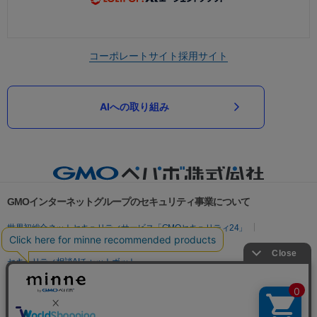
コーポレートサイト
採用サイト
AIへの取り組み
GMOインターネットグループのセキュリティ事業について
世界初総合ネットセキュリティサービス「GMOセキュリティ24」
パスワード漏洩診断
Webサイトリスク診断
セキュリティ相談AIチャットボット
実在証明・盗聴対策
サイバー攻撃対策（GMOサイバーセキュリティ byイエラエ）
サイバー攻撃対策（GMO Flatt Security）
なりすまし対策