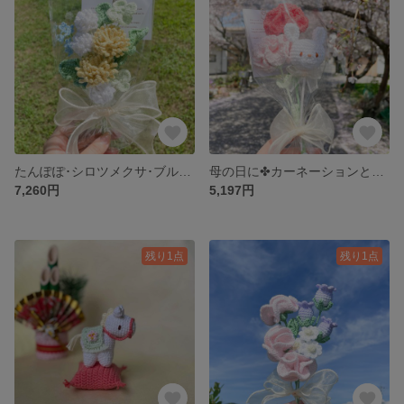
たんぽぽ･シロツメクサ･ブルースターのブーケ
母の日に✤カーネーションとうさぎのミニブーケ
7,260円
5,197円
残り1点
残り1点