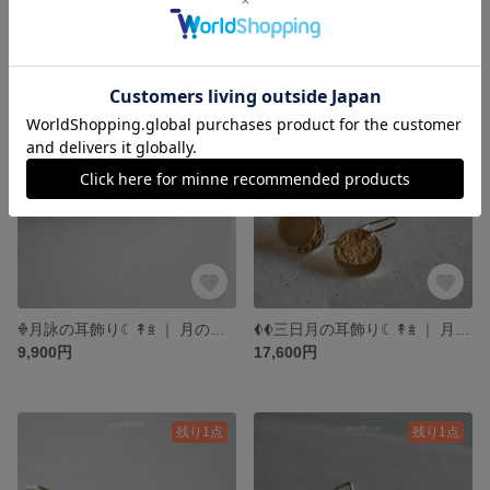
◊◊Bienenstock‎❚ﾋﾞｰﾈﾝｼｭﾄｯｸ‎܀‎↟𖥍 ｜ 蜂の巣 スタッドピアス ｜ シルバー SV925 ｜ コーティング可 アレルギー対応 ｜ 絵と指輪と。atelierꕤtuno
𖥑𖥑満月と新月の耳飾り☾↟𖥍‎ ｜ 月のフックピアス ｜ 光沢 or マット ｜ SV925＋プラチナコート強化仕様 ｜ 絵と指輪と。 atelierꕤtuno
15,400円
19,800円
SOLD OUT
SOLD OUT
𖢻月詠の耳飾り☾↟𖥍‎ ｜ 月のピアス ｜ SV925＋プラチナコート強化仕様 or ゴールドコート仕様 ｜ 絵と指輪と。 atelierꕤtuno
𖥑𖥑三日月の耳飾り☾↟𖥍‎ ｜ 月のピアス ｜ SV925＋プラチナコート強化仕様 or ゴールドコート仕様 ｜ 絵と指輪と。 atelierꕤtuno
9,900円
17,600円
残り1点
残り1点