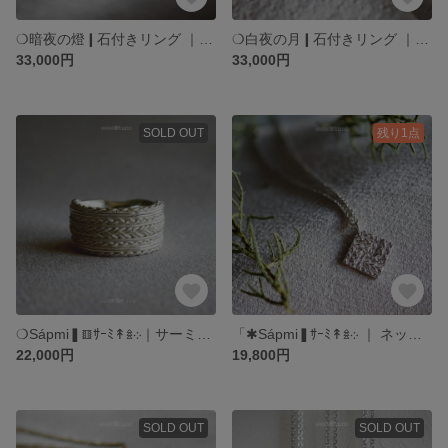
❍暗夜の燈❙石付きリング ｜ 3点爪留め紫金石のドームカットカボションリング ｜ 北欧 ｜ SV925 プラチナコート強化仕様 ゴールドコート仕様 ｜ 絵と指輪と。 atelierꕤtuno
❍白夜の月❙石付きリング ｜ 3点爪留めロイヤルブルームーンストーンのカボションリング ｜ 北欧 ｜ SV925 プラチナコート強化仕様 ゴールドコート仕様 ｜ 絵と指輪と。 atelierꕤtuno
33,000円
33,000円
SOLD OUT
残り1点
「✱Sápmi❚ｻｰﾐ↟𖥍‎܀ ‎｜ ネックレス 付き ｜ プラチナコート強化仕様 ＋ゴールドコート変更可 ｜ 絵と指輪と。 atelierꕤtuno
❍Sápmi❚𖥖ｻｰﾐ↟𖥍‎܀｜サーミ編みオーダーリング SV925 プラチナコート強化仕様 ゴールドコート仕様 ｜ 絵と指輪と。 atelierꕤtuno
22,000円
19,800円
SOLD OUT
SOLD OUT