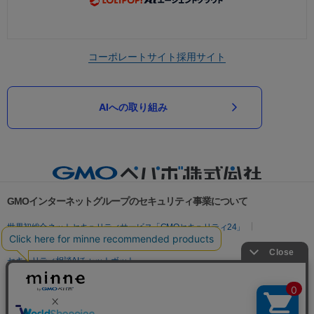
コーポレートサイト
採用サイト
AIへの取り組み
GMOインターネットグループのセキュリティ事業について
世界初総合ネットセキュリティサービス「GMOセキュリティ24」
パスワード漏洩診断
Webサイトリスク診断
セキュリティ相談AIチャットボット
実在証明・盗聴対策
サイバー攻撃対策（GMOサイバーセキュリティ byイエラエ）
サイバー攻撃対策（GMO Flatt Security）
なりすまし対策