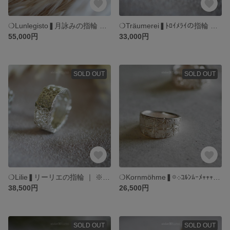
❍Lunlegisto❚月詠みの指輪 ｜ 月の満ち欠け 蝶 バラ ｜ SV925 プラチナコート強化仕様 ゴールドコート仕様 ｜ 絵と指輪と。 atelierꕤtuno
❍Träumerei❚ﾄﾛｲﾒﾗｲの指輪 ｜ ※レター「繋ぐもの」より ｜ 星の花 SV925 プラチナコート強化仕様 ゴールドコート仕様 ｜ 絵と指輪と。 atelierꕤtuno
55,000円
33,000円
SOLD OUT
SOLD OUT
❍Lilie❚リーリエの指輪 ｜ ※レター「繋ぐもの」より ｜ SV925 プラチナコート強化仕様 ゴールドコート仕様 ｜ 絵と指輪と。 atelierꕤtuno
❍Kornmöhme❚𖡼܀ｺﾙﾝﾑｰﾒ𖥧‎𖥧𖥧‎܀ ｜ 稲穂の精霊 ピンキー 人差し指リング ｜ SV925 プラチナコート強化仕様 ゴールドコート仕様 ｜ atelierꕤtuno
38,500円
26,500円
SOLD OUT
SOLD OUT