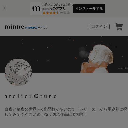
お買いものがもっとお得に
minneのアプリ
インストールする
3
万件以上
ログイン
atelierꕤtuno
‎白夜と暗夜‎の世界‎܀‎܀‎܀作品数が多いので「シリーズ」から用途別に探
してみてくださいꕤ（売り切れ作品は要相談）