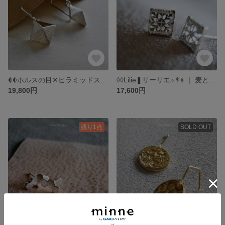
𖥑𖥑ホルスの目✕ピラミッドスタッズ ｜ フックピアス ｜ SV925＋プラチナコート強化仕様 or ゴールドコート仕様 ｜ 絵と指輪と。atelierꕤtuno
◊◊Lilie❚リーリエ܀‎↟𖥍 ｜ 麦と風車 スタッドピアス ｜ シルバー SV925 ｜ コーティング可 アレルギー対応 ｜ 絵と指輪と。atelierꕤtuno
19,800円
17,600円
残り1点
SOLD OUT