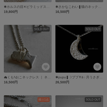
✱ホルスの目✕ピラミッドスタッズリバーシブルネックレス ｜ ネックレス 付き ｜ プラチナコート強化仕様 K14ゴールド ｜ atelierꕤtuno
✱さかなこわい❚猫のネックレス ｜ 名入れ可 ｜ ネックレス チェーン付き｜ SV925＋プラチナコート強化仕様 ｜ 絵と指輪と。 atelierꕤtuno
19,800円
16,500円
SOLD OUT
SOLD OUT
☁︎くもϟおこネックレス ｜ ネックレス 付き ｜ プラチナコート強化仕様 ＋K14ゴールド色変更可 ｜ 絵と指輪と。 atelierꕤtuno
✱pupu❚☽ププ↟𖥍‎܀ 月うさぎの大ぶりネックレス ｜ SVネックレス チェーン付き｜ SV925＋プラチナコート強化使用 or K14ゴールドコート使用 ｜ atelierꕤtuno
16,500円
26,500円
残り1点
SOLD OUT