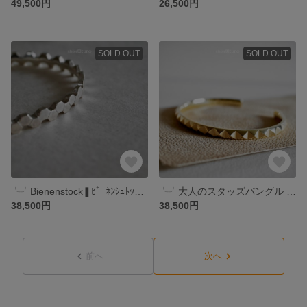
49,500円
26,500円
SOLD OUT
SOLD OUT
╰╯Bienenstock‎❚ﾋﾞｰﾈﾝｼｭﾄｯｸ‎܀↟ 銀製オーダーバングル ｜ サイズオーダー ｜ SV925 ｜ フィッティング・アレルギー対応可 ｜ 絵と指輪と。 atelierꕤtuno
╰╯大人のスタッズバングル ｜ 銀製スタッズバングル【studs05】 ｜ スタッズ 5mm幅 ｜ SV925 ｜ フィッティング・アレルギー対応可 ｜ 絵と指輪と。 atelierꕤtuno
38,500円
38,500円
前へ
次へ