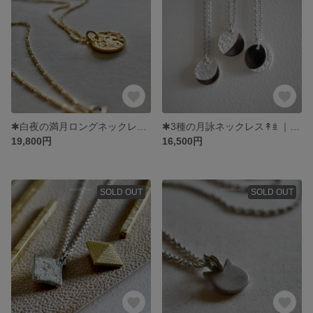
✱白夜の満月ロングネックレス ｜ 60cmフィガロ or 75cm小豆 ロングネックレス 付き ｜ プラチナコート強化仕様 K18ゴールド色仕様 ｜ atelierꕤtuno
✱3種の月詠ネックレス↟𖥍 ‎｜ ネックレス 付き ｜ プラチナコート強化仕様 ＋ゴールドコート変更可 ｜ 絵と指輪と。 atelierꕤtuno
19,800円
16,500円
SOLD OUT
SOLD OUT