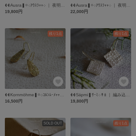
𖥑𖥑Ausra❚𖡼܀ｱｳｽﾗ𖥧‎𖥧‎܀ ｜ 夜明けの光｜ （大20mm）ひし型 フックピアス ｜ SV925＋プラチナコート強化仕様 or ゴールドコート仕様 ｜atelierꕤtuno
𖥑𖥑Ausra❚𖡼܀ｱｳｽﾗ𖥧‎𖥧‎܀ ｜ 夜明けの光｜ （小13mm）ひし型 フックピアス ｜ SV925＋プラチナコート強化仕様 or ゴールドコート仕様 ｜atelierꕤtuno
19,800円
22,000円
残り1点
残り1点
𖥑𖥑Sápmi❚ｻｰﾐ܀↟𖥍 ｜ 編み込みピアス フックピアス ｜ SV925＋プラチナコート強化仕様 or ゴールドコート仕様 ｜atelierꕤtuno
𖥑𖥑Kornmöhme❚𖡼܀ｺﾙﾝﾑｰﾒ𖥧‎𖥧‎܀ ｜ 麦の精霊 ｜ しずく型 フックピアス ｜ SV925＋プラチナコート強化仕様 or ゴールドコート仕様 ｜atelierꕤtuno
16,500円
19,800円
SOLD OUT
残り1点