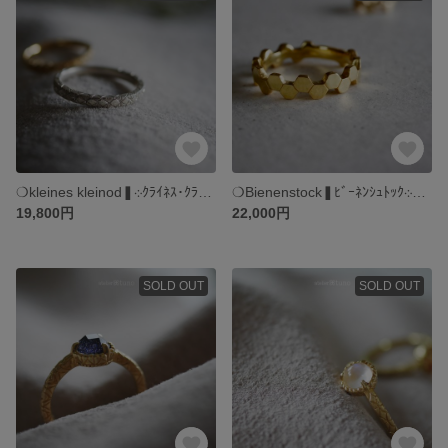
❍Bienenstock‎❚ﾋﾞｰﾈﾝｼｭﾄｯｸ‎܀↟𖥍｜サイズオーダーリング ｜ 蜂の巣 ｜ SV925 シルバー プラチナorゴールドコート ｜ 絵と指輪と。atelierꕤtuno
❍kleines ‎kleinod❚‎‎܀‎ｸﾗｲﾈｽ･ｸﾗｲ‎ﾉｰﾄ ｜ ピンキー専用リング ｜ SV925 +プラチナorゴールドコート ｜ 絵と指輪と。atelierꕤtuno
19,800円
22,000円
SOLD OUT
SOLD OUT