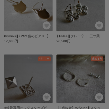
𖥑𖥑miau❚ﾐｬｳᗢ 猫のピアス【保護猫支援】 ｜ フックタイプ ｜ SVピアス 特別製フックパーツ ｜ SV925 プラチナコート強化仕様 ｜ 絵と指輪と。 atelierꕤtuno
𖥑𖥑Klee❚クレー♧ ｜ 三つ葉と四つ葉のクローバーピアス ｜ フック or スタッド キャッチ2種付き｜ SV925＋各種コーティング ｜ atelierꕤtuno
17,600円
26,500円
残り1点
残り1点
𖢻軟骨専用ビッグスタッズピアス ｜ ヘリックス or アッパーロブ (耳たぶ上部) 専用 ｜ スタッズ 10mm ｜ シルバー925 アレルギー対応可 ｜ 絵と指輪と。atelierꕤtuno
【1点物⚒︎】◊◊Studs❚スタッズアシメピアス｜ フープスタッドピアス大小2個セット ｜ シルバー SV925 ｜ 絵と指輪と。〚atelierꕤtuno〛