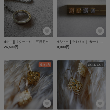
✱kuu❚☽クー‎↟𖥍 ｜ 三日月のリング型ペンダント ｜ SV925 ＋ K18ゴールドコート ｜ 絵と指輪と。 atelierꕤtuno
𖢻Sápmi‎❚ｻｰﾐ‎܀‎↟𖥍 ｜ サーミ編み込み模様 スタッドピアス ｜ シルバー SV925 ｜ コーティング可 アレルギー対応 ｜ 絵と指輪と。atelierꕤtuno
26,500円
9,900円
残り1点
SOLD OUT