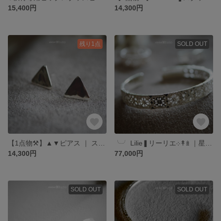
15,400円
14,300円
残り1点
SOLD OUT
【1点物⚒︎】▲▼ピアス ｜ スタッドピアス2個セット ｜ シルバー SV925 ｜ 絵と指輪と。〚atelierꕤtuno〛
╰╯ Lilie❚リーリエ܀↟𖥍 ｜星と光、麦と風車‎‎‎の紋様の腕輪 ｜ 銀製オーダーバングル ｜ サイズオーダー フィッティング・アレルギー対応可 ｜絵と指輪と。 atelierꕤtuno
14,300円
77,000円
SOLD OUT
SOLD OUT