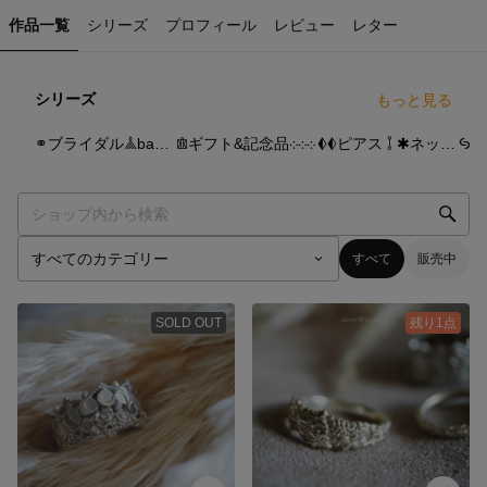
作品一覧
シリーズ
プロフィール
レビュー
レター
シリーズ
もっと見る
35
点
16
点
24
点
𖥑𖥑ピアス 𖤱 ✱ネックレス܀‎܀‎܀
𖠩ギフト&記念品‎‎܀‎܀‎܀
⚭ブライダル𖣰basic model↟𖥍‎܀‎܀‎܀
すべて
販売中
SOLD OUT
残り1点