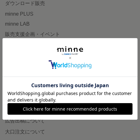
ダウンロード販売
minne PLUS
minne LAB
販売支援企画・イベント
読みもの
minneとものづくりと
minne学習帖
ニュース
minneの本
企業の方へ
広告出稿について
大口注文について