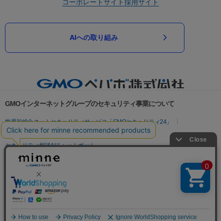
コーポレートサイト
採用サイト
AIへの取り組み
GMOインターネットグループのセキュリティ事業について
世界初総合ネットセキュリティサービス「GMOセキュリティ24」
パスワード漏洩診断
Webサイトリスク診断
セキュリティ相談AIチャットボット
実在証明・盗聴対策
サイバー攻撃対策（GMOサイバーセキュリティ byイエラエ）
サイバー攻撃対策（GMO Flatt Security）
なりすまし対策
セキュリティ事業の軌跡