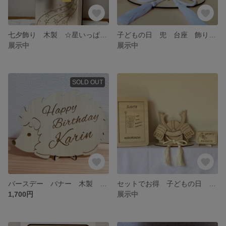
七夕飾り 木製 ☆星いっぱい 天の川ボード 高さ50センチ 短冊飾ろ☆ 室内飾り
子どもの日 兜 台座 飾り紐 付き 紐カラー選べます 木製 飾り
展示中
展示中
SOLD OUT
バースデー バナー 木製 お名前入り 彫刻 誕生日 卓上 スタンド付き メッセージOK ハリネズミ
セットでお得 子どもの日 兜 家族のお名前入り こいのぼり ボード お名前札 ３点セット
1,700円
展示中