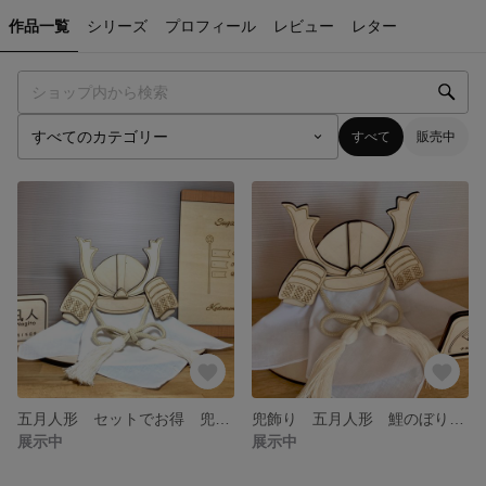
作品一覧
シリーズ
プロフィール
レビュー
レター
すべて
販売中
五月人形 セットでお得 兜飾り 鯉のぼりお名前札 家族のお名前入り鯉のぼりボード 3点セット 木製 ハンドメイド 男の子 端午の節句
兜飾り 五月人形 鯉のぼりお名前札 セット お子様のお名前入れます^ ^ 木製素材 オリジナル インテリア
展示中
展示中