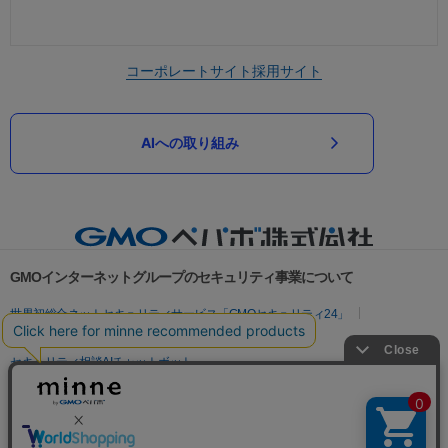
コーポレートサイト
採用サイト
AIへの取り組み
GMOインターネットグループのセキュリティ事業について
世界初総合ネットセキュリティサービス「GMOセキュリティ24」
パスワード漏洩診断
Webサイトリスク診断
セキュリティ相談AIチャットボット
実在証明・盗聴対策
サイバー攻撃対策（GMOサイバーセキュリティ byイエラエ）
サイバー攻撃対策（GMO Flatt Security）
なりすまし対策