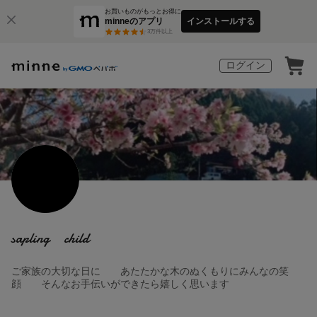
お買いものがもっとお得に
minneのアプリ
インストールする
3
万件以上
ログイン
sapling child
ご家族の大切な日に あたたかな木のぬくもりにみんなの笑
顔 そんなお手伝いができたら嬉しく思います