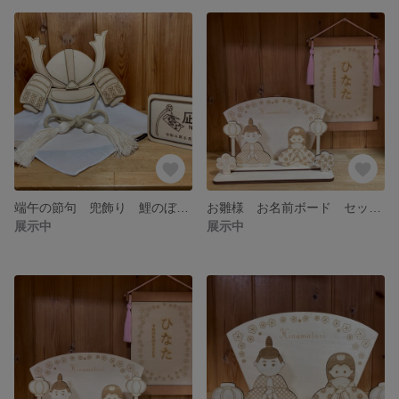
端午の節句 兜飾り 鯉のぼりお名前札 セット 木製品 初節句 オリジナル インテリア
お雛様 お名前ボード セット 飾り紐付き 木製品 桃の節句 レーザー加工品 1
展示中
展示中