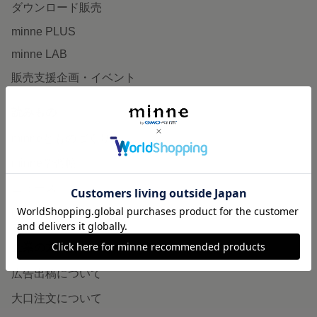
ダウンロード販売
minne PLUS
minne LAB
販売支援企画・イベント
読みもの
minneとものづくりと
minne学習帖
ニュース
minneの本
企業の方へ
広告出稿について
大口注文について