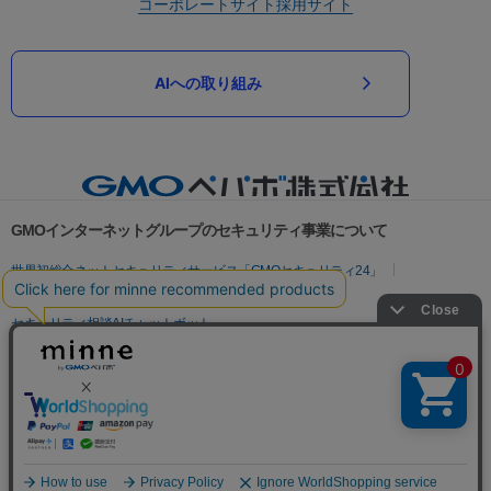
コーポレートサイト
採用サイト
AIへの取り組み
GMOインターネットグループのセキュリティ事業について
世界初総合ネットセキュリティサービス「GMOセキュリティ24」
パスワード漏洩診断
Webサイトリスク診断
セキュリティ相談AIチャットボット
実在証明・盗聴対策
サイバー攻撃対策（GMOサイバーセキュリティ byイエラエ）
サイバー攻撃対策（GMO Flatt Security）
なりすまし対策
セキュリティ事業の軌跡