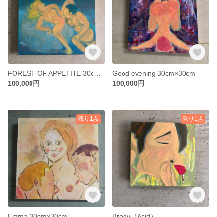
FOREST OF APPETITE 30cm×30cm
Good evening 30cm×30cm
100,000円
100,000円
残り1点
残り1点
Emma 30cm×30cm
Brody（Acid）