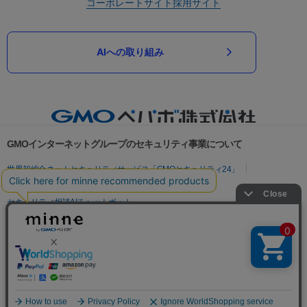
コーポレートサイト
採用サイト
AIへの取り組み
GMOインターネットグループのセキュリティ事業について
世界初総合ネットセキュリティサービス「GMOセキュリティ24」
パスワード漏洩診断
Webサイトリスク診断
セキュリティ相談AIチャットボット
実在証明・盗聴対策
サイバー攻撃対策（GMOサイバーセキュリティ byイエラエ）
サイバー攻撃対策（GMO Flatt Security）
なりすまし対策
セキュリティ事業の軌跡