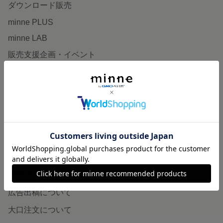
ダウンロード販売
minne PLUS
minne LAB
販売支援企画・イベント
読みもの
minneとものづくりと
minne学習帖
ニュース
minneの本
企業の方へ
広告出稿について
大口注文について