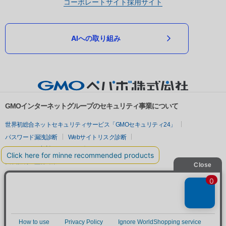
コーポレートサイト
採用サイト
AIへの取り組み
GMOインターネットグループのセキュリティ事業について
世界初総合ネットセキュリティサービス「GMOセキュリティ24」
パスワード漏洩診断
Webサイトリスク診断
セキュリティ相談AIチャットボット
実在証明・盗聴対策
サイバー攻撃対策（GMOサイバーセキュリティ byイエラエ）
サイバー攻撃対策（GMO Flatt Security）
なりすまし対策
セキュリティ事業の軌跡