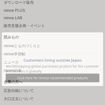
ダウンロード販売
minne PLUS
minne LAB
販売支援企画・イベント
読みもの
minneとものづくりと
minne学習帖
ニュース
minneの本
企業の方へ
広告出稿について
大口注文について