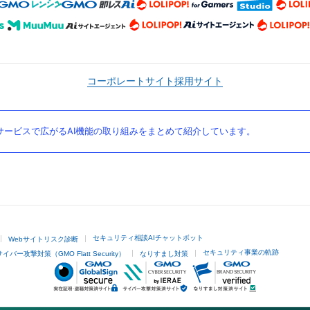
コーポレートサイト
採用サイト
ービスで広がるAI機能の取り組みをまとめて紹介しています。
セキュリティ相談AIチャットボット
Webサイトリスク診断
セキュリティ事業の軌跡
サイバー攻撃対策（GMO Flatt Security）
なりすまし対策