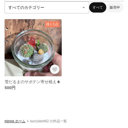
すべて
販売中
残り1点
雪だるまのサボテン寄せ植え🌵
500円
minne ホーム
succulent42 の作品一覧