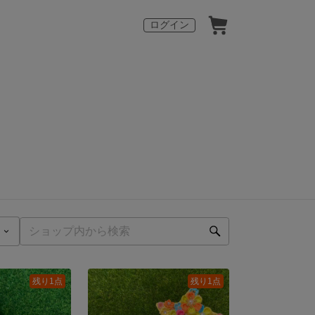
ログイン
残り1点
残り1点