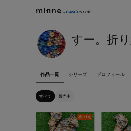
すー。折り
作品一覧
シリーズ
プロフィール
すべて
販売中
残り1点