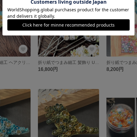
残り1点
残り1点
折り紙でつまみ細工 ヘアクリップ
折り紙でつまみ細工 髪飾り Uピン 8個セット
16,800円
8,200円