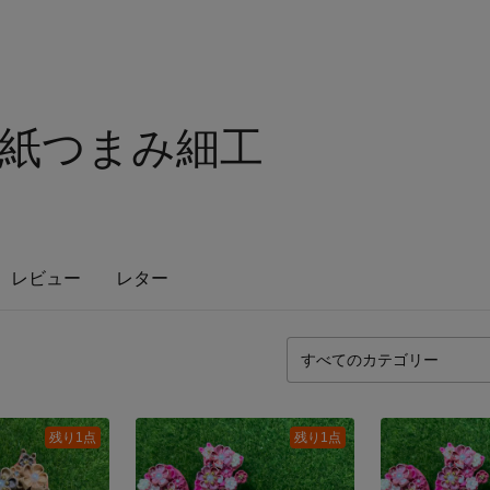
紙つまみ細工
レビュー
レター
残り1点
残り1点