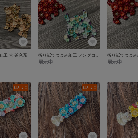
細工 犬 茶色系
折り紙でつまみ細工 メンダコ 緑系
展示中
展示中
残り1点
残り1点