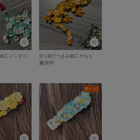
折り紙でつまみ細工 メンダコ 赤系
折り紙でつまみ細工 やもり
展示中
残り1点