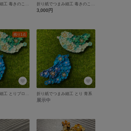
折り紙でつまみ細工 毒きのこ（水色、ピンク）
折り紙でつまみ細工 毒きのこ（黒、黄色黄緑）
3,000円
残り1点
折り紙でつまみ細工 とりブローチ 緑系
折り紙でつまみ細工 とり 青系
展示中