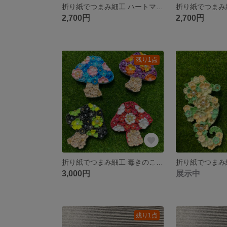
折り紙でつまみ細工 ハートマグネット 茶色、赤系
2,700円
2,700円
残り1点
折り紙でつまみ細工 毒きのこ （赤、白）
3,000円
展示中
残り1点