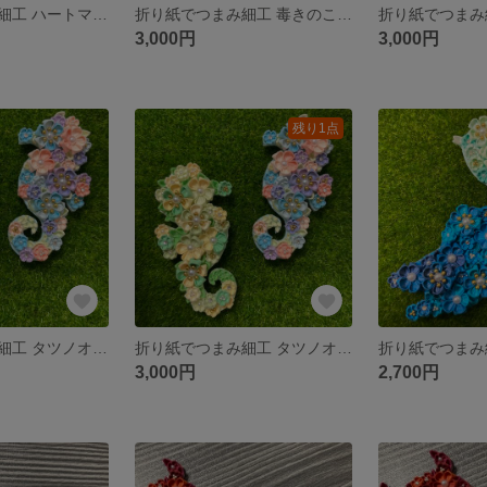
折り紙でつまみ細工 ハートマグネットピンク黄色系
折り紙でつまみ細工 毒きのこ（紫、オレンジ黄色）
3,000円
3,000円
残り1点
折り紙でつまみ細工 タツノオトシゴ ピンク、水色系
折り紙でつまみ細工 タツノオトシゴブローチ 黄色、黄緑系
3,000円
2,700円