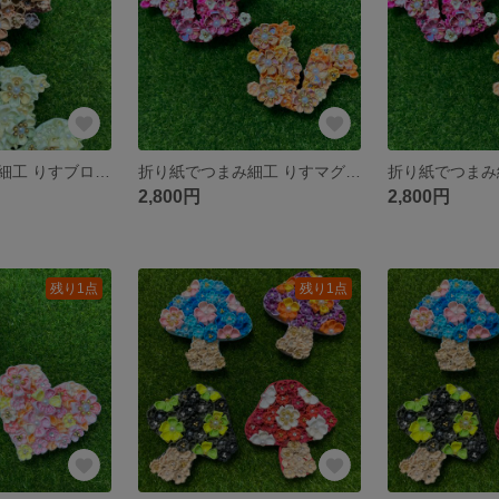
折り紙でつまみ細工 りすブローチ 茶色系
折り紙でつまみ細工 りすマグネット 千代紙ピンク、赤系
2,800円
2,800円
残り1点
残り1点