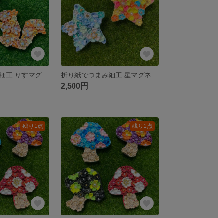
折り紙でつまみ細工 りすマグネット 千代紙オレンジ系
折り紙でつまみ細工 星マグネット 黄色、ピンク系
2,500円
残り1点
残り1点