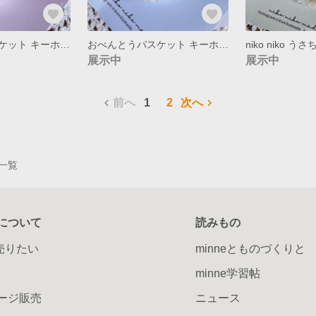
おべんとうバスケット キーホルダー ごましお
おべんとうバスケット キーホルダー うめ
展示中
展示中
前へ
1
2
次へ
品一覧
について
読みもの
で売りたい
minneとものづくりと
minne学習帖
ージ販売
ニュース