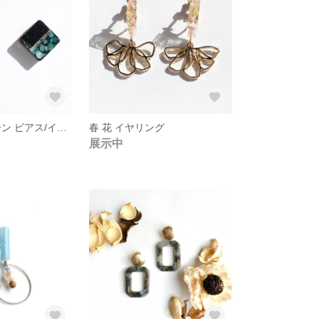
スクエア グリーン ピアス/イヤリング
春 花 イヤリング
展示中