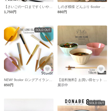
【さいごの一口まですくいやすい】すくいやすいカレー皿 23cm 7color /r108
しのぎ模様 どんぶり 6color 日本製 /ka-t24
1,750円
880円
SOLD OUT
NEW! 9color ロングアイランド オリジナル箸 日本製 食洗機対応 / c-ta2m
【送料無料】お買い得セット どんぶり フルート 3色セット 日本製 /r120-3pcs
850円
展示中
SOLD OUT