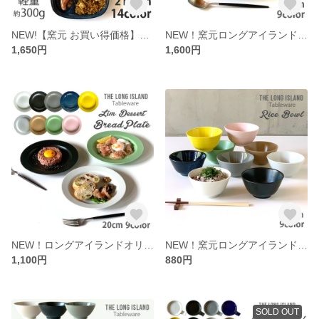
NEW!【窯元 お買い得価格】ランチプレート 四角（21cm）14color / r161
NEW！窯元ロングアイランドオリジナル プレート 21cm スープ皿 カレー パスタ 食器 9color /r158
1,650円
1,600円
NEW！ロングアイランドオリジナル パン皿 20cm ケーキ皿 食器 9color /r157
NEW！窯元ロングアイランドオリジナル お茶碗 可愛い ご飯茶碗 ごはん茶碗 食器 9color /r159
1,100円
880円
SOLD OUT