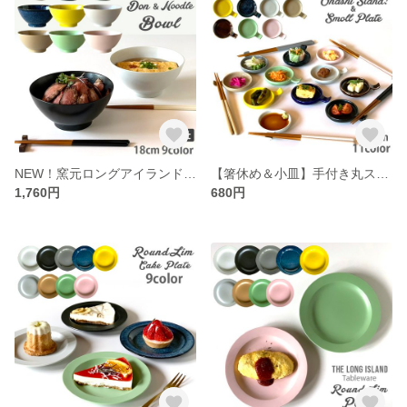
NEW！窯元ロングアイランドオリジナル どんぶり 麺鉢 食器 9color /r160
【箸休め＆小皿】手付き丸スプーンレスト 14color /r13
1,760円
680円