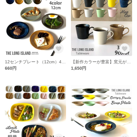
12センチプレート（12cm）4color 陶器 美濃焼 日本製/r162
【新作カラーが豊富】窯元が作った シンプル マグカップ 9color /r91
660円
1,650円