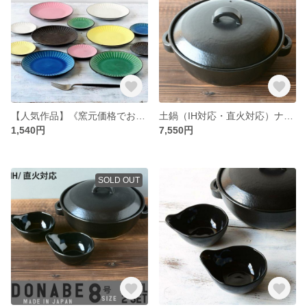
【人気作品】《窯元価格でお買い得 》しのぎ彫り 取り皿 5寸 15㎝ 6color /r89
土鍋（IH対応・直火対応）ナチュラルブラック 3～5人用 8号サイズ/r86
1,540円
7,550円
SOLD OUT