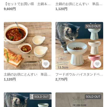
【セットでお買い得 土鍋＆ボウル2個セット】（IH・直火対応） ナチュラルブラック 3～5人用 8号サイズ/r87
土鍋のお供にとんすい 単品（ブラック）/r35bk
9,600円
1,120円
SOLD OUT
土鍋のお供にとんすい 単品（ホワイト）/r35wh
フードボウル ハイスタンドペットボウル ペット 食器 高さがある フードボウル 日本製 美濃焼 フルート fd7
1,120円
2,775円
SOLD OUT
SOLD OUT