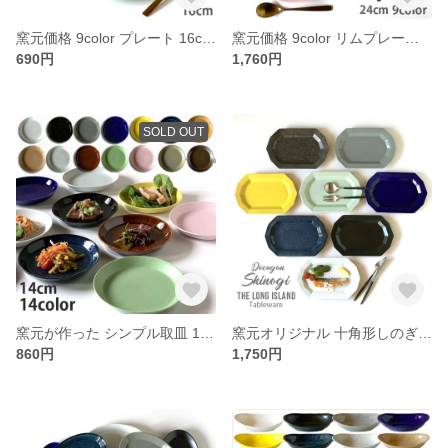
窯元価格 9color プレート 16cm リム ケーキ皿 日本製/r156
窯元価格 9color リムプレート 24cm 日本製/r155
690円
1,760円
SOLD OUT
窯元が作った シンプル取皿 14cm 14color /r92
窯元オリジナル 十角形しのぎ彫り 長角皿 サラダ パスタ 26cm 8color /r144
860円
1,750円