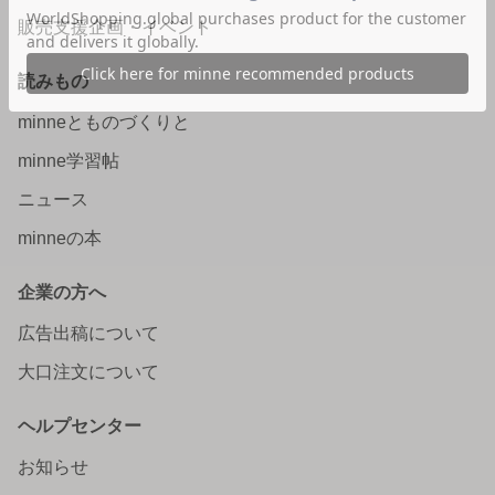
販売支援企画・イベント
読みもの
minneとものづくりと
minne学習帖
ニュース
minneの本
企業の方へ
広告出稿について
大口注文について
ヘルプセンター
お知らせ