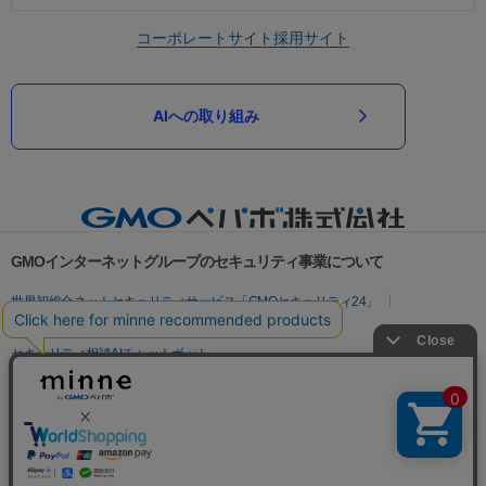
コーポレートサイト
採用サイト
AIへの取り組み
GMOインターネットグループのセキュリティ事業について
世界初総合ネットセキュリティサービス「GMOセキュリティ24」
パスワード漏洩診断
Webサイトリスク診断
セキュリティ相談AIチャットボット
実在証明・盗聴対策
サイバー攻撃対策（GMOサイバーセキュリティ byイエラエ）
サイバー攻撃対策（GMO Flatt Security）
なりすまし対策
セキュリティ事業の軌跡