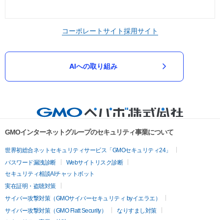
コーポレートサイト
採用サイト
AIへの取り組み
GMOインターネットグループのセキュリティ事業について
世界初総合ネットセキュリティサービス「GMOセキュリティ24」
パスワード漏洩診断
Webサイトリスク診断
セキュリティ相談AIチャットボット
実在証明・盗聴対策
サイバー攻撃対策（GMOサイバーセキュリティ byイエラエ）
サイバー攻撃対策（GMO Flatt Security）
なりすまし対策