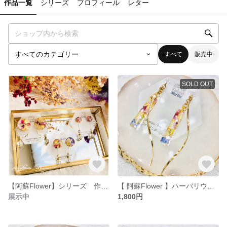
作品一覧
シリーズ
プロフィール
レター
すべて
販売中
SOLD OUT
【阿蘇Flower】シリーズ 作品紹介ページ
【 阿蘇Flower 】ハーバリウム風 イヤリング【ドライフラワー】
展示中
1,800円