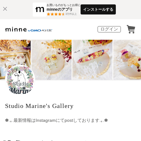
お買いものがもっとお得に
minneのアプリ
インストールする
3
万件以上
ログイン
Studio Marine's Gallery
✽.｡.最新情報はInstagramにてpostしております.｡.✽