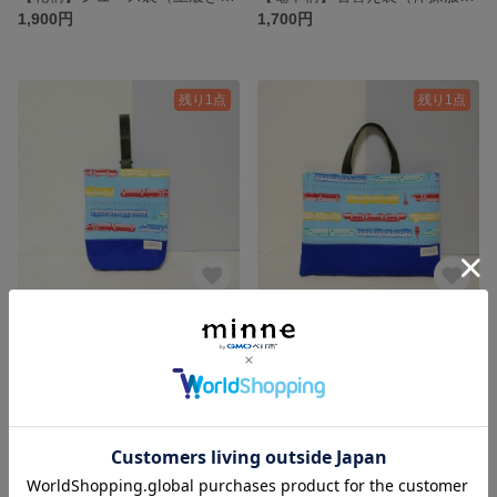
1,900円
1,700円
残り1点
残り1点
【電車柄】シューズ袋（上履き入れ）
【電車柄】レッスンバッグ（手提げかばん）
1,900円
2,300円
残り1点
残り1点