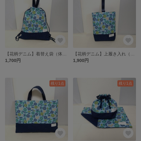
【花柄デニム】着替え袋（体操服入れ、ナップサック、巾着）
【花柄デニム】上履き入れ（シューズ袋）
1,700円
1,900円
残り1点
残り1点