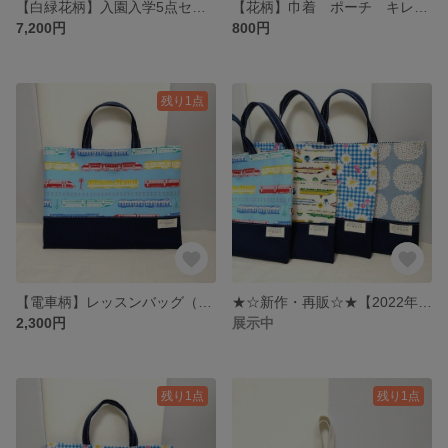
【白緑花柄】入園入学5点セット／レッスンバッグ・シューズ袋・着替え袋・弁当袋・ランチョンマット #minne_new
【花柄】巾着 ポーチ キレイめ 大人
7,200円
800円
残り1点
【電車柄】レッスンバッグ（手提げかばん）
★☆新作・再販☆★【2022年】レッスンバッグ（手提げかばん）
2,300円
展示中
残り1点
残り1点