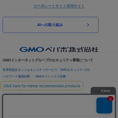
コーポレートサイト
採用サイト
AIへの取り組み
GMOインターネットグループのセキュリティ事業について
世界初総合ネットセキュリティサービス「GMOセキュリティ24」
パスワード漏洩診断
Webサイトリスク診断
セキュリティ相談AIチャットボット
実在証明・盗聴対策
サイバー攻撃対策（GMOサイバーセキュリティ byイエラエ）
サイバー攻撃対策（GMO Flatt Security）
なりすまし対策
セキュリティ事業の軌跡