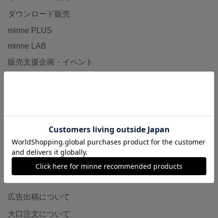
ダウンロード販売
minne PLUS
minne LAB
販売支援企画・イベント
読みもの
minneとものづくりと
minne学習帖
ニュース
minneの本
企業の方へ
広告出稿について
大口注文について