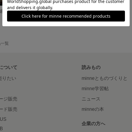
消防士防火服（退職の記念） そっくり人形
干支衣装着ぐるみのそっくりフィギュア 申バージョン
24,200円
作品一覧
について
読みもの
で売りたい
minneとものづくりと
minne学習帖
ージ販売
ニュース
ード販売
minneの本
LUS
企業の方へ
AB