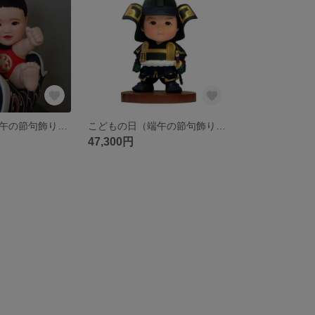
こどもの日（端午の節句飾り・五月人形） そっくり人形 金太郎
こどもの日（端午の節句飾り・五月人形） そっくり人形 鎧武者衣装
47,300円