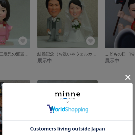
七五三女の子（三歳児の髪置き衣装） そっくり人形 七五三の記念に
結婚記念（お祝いやウェルカムドールとして） そっくり人形（オリジナルフィギュア）
展示中
展示中