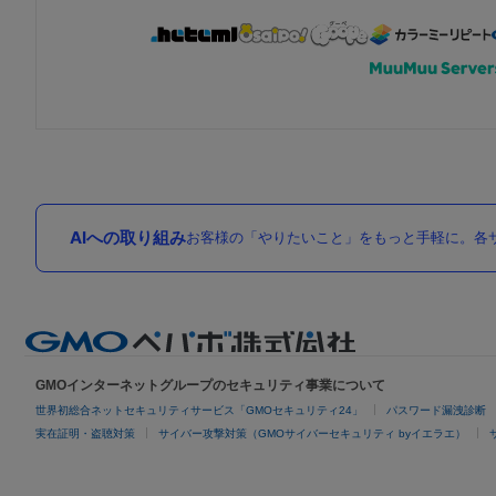
AIへの取り組み
お客様の「やりたいこと」をもっと手軽に。各サ
GMOインターネットグループのセキュリティ事業について
世界初総合ネットセキュリティサービス「GMOセキュリティ24」
パスワード漏洩診断
実在証明・盗聴対策
サイバー攻撃対策（GMOサイバーセキュリティ byイエラエ）