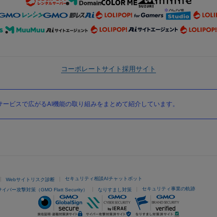
コーポレートサイト
採用サイト
ービスで広がるAI機能の取り組みをまとめて紹介しています。
セキュリティ相談AIチャットボット
Webサイトリスク診断
セキュリティ事業の軌跡
サイバー攻撃対策（GMO Flatt Security）
なりすまし対策