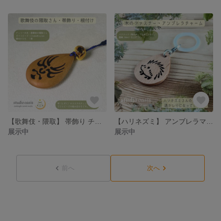
【歌舞伎・隈取】 帯飾り チェリーの木の根付け Kabuki Kumadori Netsuke
【ハリネズミ】 アンブレラマーカー ファスナーチャーム 梨の木 ゴムはお好きな色を(^^♪
展示中
展示中
前へ
次へ