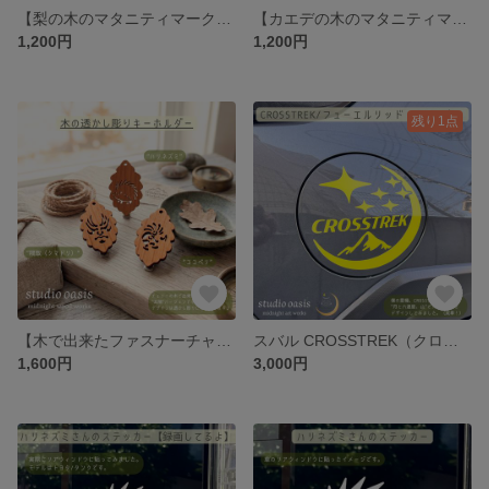
【梨の木のマタニティマーク】うらおもて両面デザイン♪妊婦さんに贈る癒しの♪ 温もりを感じるウッドマタニティマーク（両面彫刻・選べる金具）
【カエデの木のマタニティマーク】うらおもて両面デザイン♪妊婦さんに贈る癒しのマタニティマーク♪
1,200円
1,200円
残り1点
【木で出来たファスナーチャーム・アンブレラマーカー】お好きなデザイン3個セット♪葉っぱモチーフ♪選べる透かし彫りデザイン10種
スバル CROSSTREK（クロストレック）用フューエルリッド・ステッカー【月と六連星、ちょっとアウトドアチック？】
1,600円
3,000円