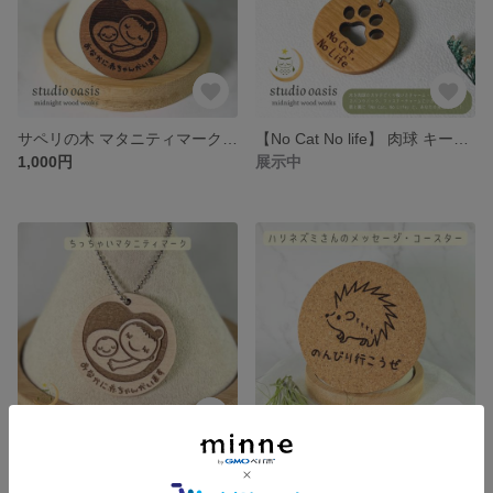
サペリの木 マタニティマーク φ45
【No Cat No life】 肉球 キーホルダー チェリーの木 φ35
1,000円
展示中
【お供のモノ】 のギャラリー ちっちゃいマタニティマーク
【お供のモノ】 のギャラリー 自由気ままなコルクコースター
展示中
展示中