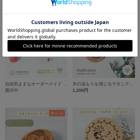
自由気ままなオーダーメイド 木のネーム・メッセージプレート 梨の木 カエデの木
木の温もりを感じるマタニティマーク 【梨の木】 リンゴ 林檎の金具 φ45
展示中
1,200円
残り1点