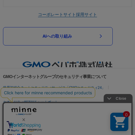
コーポレートサイト
採用サイト
AIへの取り組み
GMOインターネットグループのセキュリティ事業について
世界初総合ネットセキュリティサービス「GMOセキュリティ24」
パスワード漏洩診断
Webサイトリスク診断
セキュリティ相談AIチャットボット
実在証明・盗聴対策
サイバー攻撃対策（GMOサイバーセキュリティ byイエラエ）
サイバー攻撃対策（GMO Flatt Security）
なりすまし対策
セキュリティ事業の軌跡