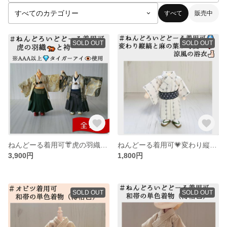
すべて
販売中
SOLD OUT
SOLD OUT
ねんどーる着用可👘虎の羽織と袴🐅
ねんどーる着用可💗変わり縦縞と麻の葉の帯の涼し気な浴衣👘
3,900円
1,800円
SOLD OUT
SOLD OUT